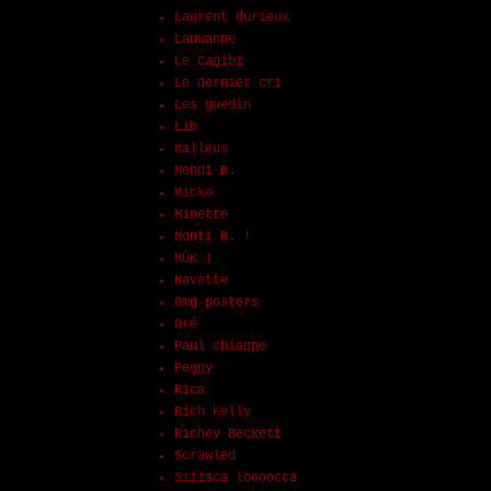
Laurent durieux
Lauwanne
Le Cagibi
Le dernier cri
Les guedin
Lib
Malleus
Mehdi B.
Micko
Minette
Monti B. !
MÜK !
Navette
Omg posters
Oré
Paul chiappe
Peggy
Rica
Rich Kelly
Richey Beckett
Scrawled
Siiisca loooocca