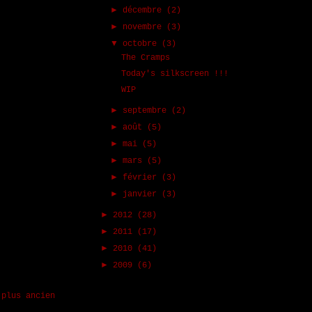
►
décembre
(2)
►
novembre
(3)
▼
octobre
(3)
The Cramps
Today's silkscreen !!!
WIP
►
septembre
(2)
►
août
(5)
►
mai
(5)
►
mars
(5)
►
février
(3)
►
janvier
(3)
►
2012
(28)
►
2011
(17)
►
2010
(41)
►
2009
(6)
 plus ancien