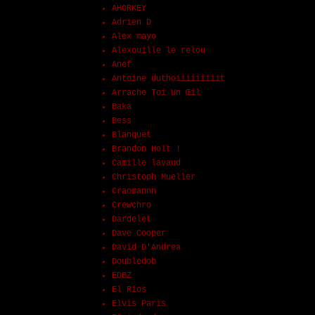
AHORKEY
Adrien D
Alex mayo
Alexouille le relou
Anef
Antoine duthoiiiiiiiiit
Arrache Toi Un Œil
Baka
Bess
Blanquet
Brandon Holt !
Camille lavaud
Christoph Mueller
Craomannn
Crewchro
Dardelet
Dave Cooper
David D'Andrea
Doubledob
EDBZ
El Rios
Elvis Paris