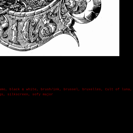
amo
,
black & white
,
brush/ink
,
brussel
,
bruxelles
,
Cult of luna
gs
,
silkscreen
,
sofy major