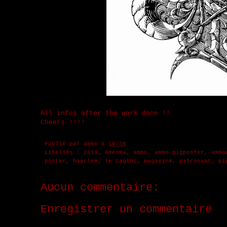
All infos after the work done !!
Cheers !!!!
Publié par
ammo
à
10:38
Libellés :
2013
,
AmenRa
,
ammo
,
ammo gigposter
,
ammo
poster
,
haarlem
,
le cagibi
,
magasin4
,
patronaat
,
pi
Aucun commentaire:
Enregistrer un commentaire