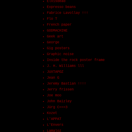
Elvisdead
Expresso beans
Fabrice Lavollay !!!
Flo T
French paper
GODMACHINE
Geek art
George
Gig posters
Graphic noise
Inside the rock poster frame
J. H. Williams lll
JUXTAPOZ
Jean G
Jeremy Bastian !!!!
Jerry frissen
Joe moo
John Baizley
Jürg C===3
Kozet
L'APPAT
L'Envers
Lamaloz