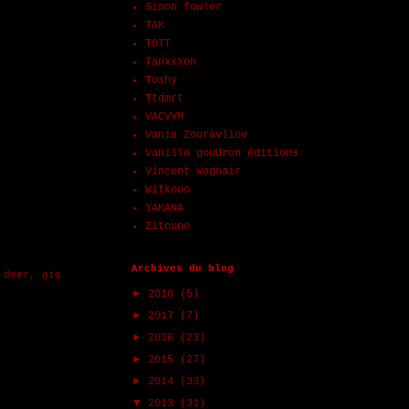
Simon fowler
TAK
TOTT
Tanxxxon
Toshy
Ttdmrt
VACVVM
Vania Zouravliov
Vanille goudron éditions
Vincent Wagnair
Witkooo
YAKANA
Zitoune
Archives du blog
,
deer
,
gig
►
2018
(5)
►
2017
(7)
►
2016
(23)
►
2015
(27)
►
2014
(33)
▼
2013
(31)